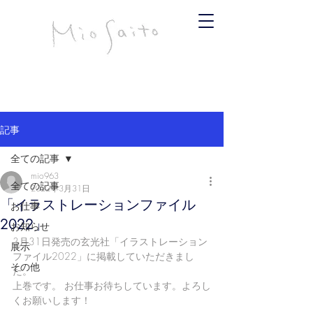
infomiosaito@gmail.com
斉藤みお
記事
全ての記事
mio963
全ての記事
2022年3月31日
「イラストレーションファイル
お仕事
2022」
お知らせ
3月31日発売の玄光社「イラストレーション
展示
ファイル2022」に掲載していただきまし
その他
た。
上巻です。 お仕事お待ちしています。よろし
くお願いします！