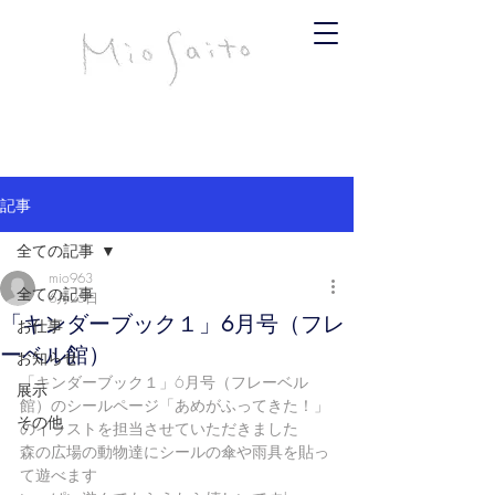
infomiosaito@gmail.com
斉藤みお
記事
全ての記事
mio963
全ての記事
6月25日
「キンダーブック１」6月号（フレ
お仕事
ーベル館）
お知らせ
「キンダーブック１」6月号（フレーベル
展示
館）のシールページ「あめがふってきた！」
その他
のイラストを担当させていただきました 
森の広場の動物達にシールの傘や雨具を貼っ
て遊べます 