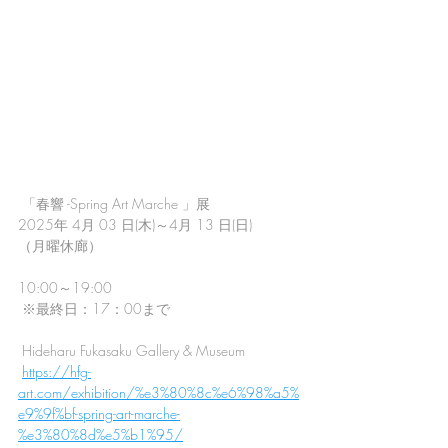
 「春響 -Spring Art Marche 」展 
2025年 4月 03 日(木)～4月 13 日(日)
（月曜休廊）
10:00～19:00
 ※最終日：17：00まで
 Hideharu Fukasaku Gallery & Museum
https://hfg-
art.com/exhibition/%e3%80%8c%e6%98%a5%
e9%9f%bf-spring-art-marche-
%e3%80%8d%e5%b1%95/