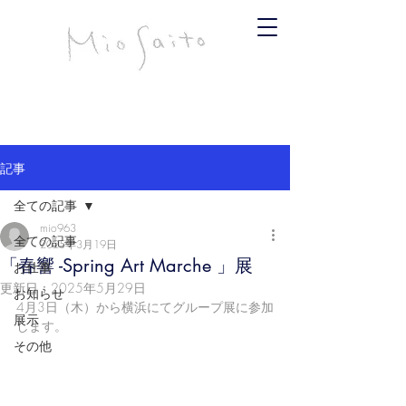
infomiosaito@gmail.com
斉藤みお
記事
全ての記事
mio963
全ての記事
2025年3月19日
「春響 -Spring Art Marche 」展
お仕事
更新日：
2025年5月29日
お知らせ
4月3日（木）から横浜にてグループ展に参加
展示
します。
その他