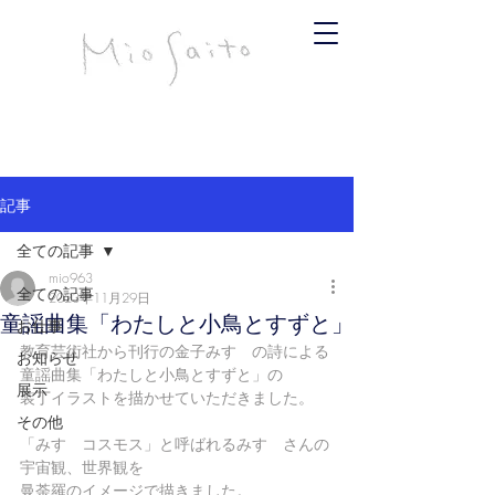
infomiosaito@gmail.com
斉藤みお
記事
全ての記事
mio963
全ての記事
2023年11月29日
童謡曲集「わたしと小鳥とすずと」
お仕事
教育芸術社から刊行の金子みすゞの詩による
お知らせ
童謡曲集「わたしと小鳥とすずと」の
展示
装丁イラストを描かせていただきました。 
その他
「みすゞコスモス」と呼ばれるみすゞさんの
宇宙観、世界観を
曼荼羅のイメージで描きました。 