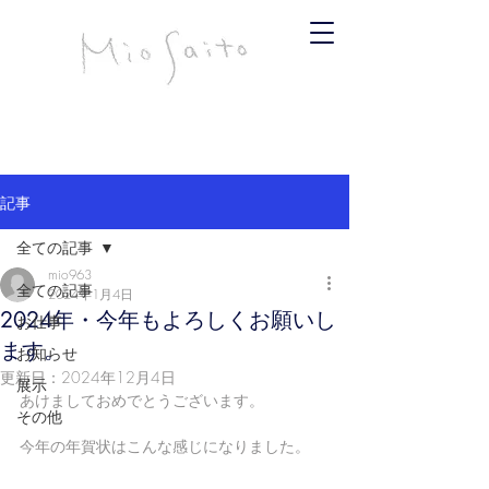
infomiosaito@gmail.com
斉藤みお
記事
全ての記事
mio963
全ての記事
2024年1月4日
2024年・今年もよろしくお願いし
お仕事
ます。
お知らせ
更新日：
2024年12月4日
展示
あけましておめでとうございます。
その他
今年の年賀状はこんな感じになりました。