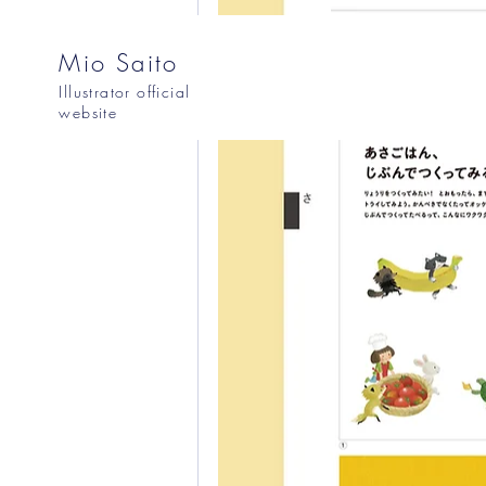
Mio Saito
Illustrator official
website