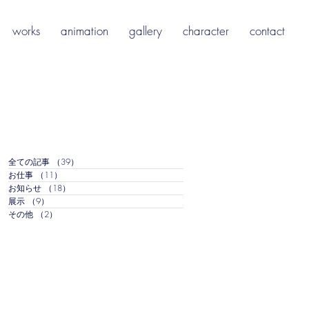
works
animation
gallery
character
contact
全ての記事
（39）
39件の記事
お仕事
（11）
11件の記事
お知らせ
（18）
18件の記事
展示
（9）
9件の記事
その他
（2）
2件の記事