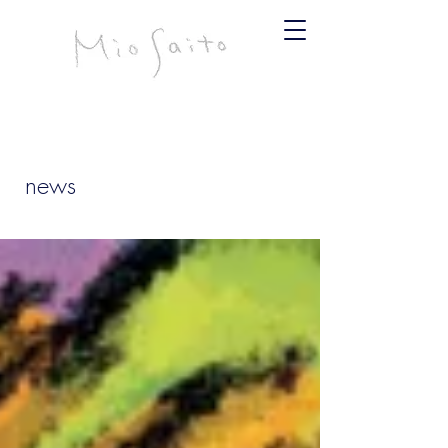
infomiosaito@gmail.com
斉藤みお
news